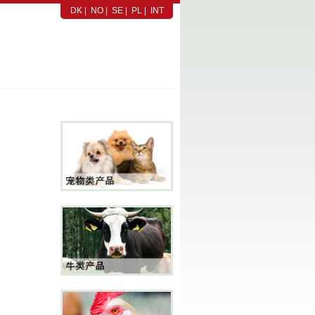
DK
|
NO
|
SE
|
PL
|
INT